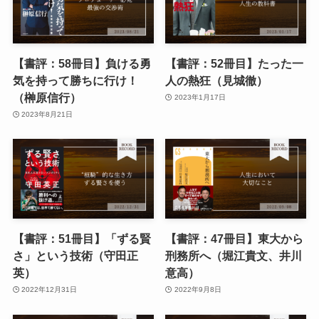
【書評：58冊目】負ける勇
【書評：52冊目】たった一
気を持って勝ちに行け！
人の熱狂（見城徹）
（榊原信行）
2023年1月17日
2023年8月21日
【書評：51冊目】「ずる賢
【書評：47冊目】東大から
さ」という技術（守田正
刑務所へ（堀江貴文、井川
英）
意高）
2022年12月31日
2022年9月8日