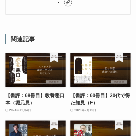
関連記事
【書評：68冊目】教養悪口
【書評：60冊目】20代で得
本（堀元見）
た知見（F）
2024年11月4日
2023年9月15日