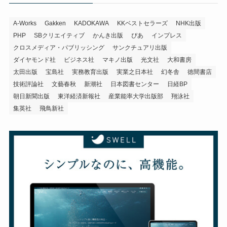
A-Works
Gakken
KADOKAWA
KKベストセラーズ
NHK出版
PHP
SBクリエイティブ
かんき出版
ぴあ
インプレス
クロスメディア・パブリッシング
サンクチュアリ出版
ダイヤモンド社
ビジネス社
マキノ出版
光文社
大和書房
太田出版
宝島社
実務教育出版
実業之日本社
幻冬舎
徳間書店
技術評論社
文藝春秋
新潮社
日本図書センター
日経BP
朝日新聞出版
東洋経済新報社
産業能率大学出版部
翔泳社
集英社
飛鳥新社