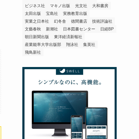
ビジネス社
マキノ出版
光文社
大和書房
太田出版
宝島社
実務教育出版
実業之日本社
幻冬舎
徳間書店
技術評論社
文藝春秋
新潮社
日本図書センター
日経BP
朝日新聞出版
東洋経済新報社
産業能率大学出版部
翔泳社
集英社
飛鳥新社